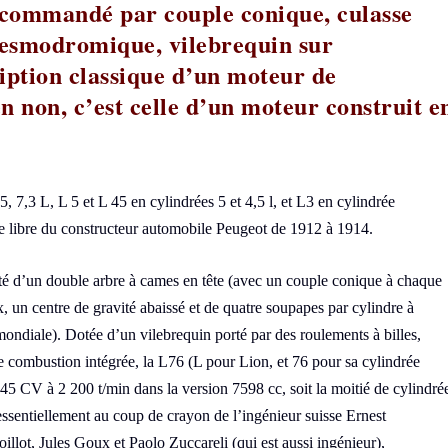
 commandé par couple conique, culasse
desmodromique, vilebrequin sur
ription classique d’un moteur de
 non, c’est celle d’un moteur construit e
 7,3 L, L 5 et L 45 en cylindrées 5 et 4,5 l, et L3 en cylindrée
ule libre du constructeur automobile Peugeot de 1912 à 1914.
té d’un double arbre à cames en tête (avec un couple conique à chaque
un centre de gravité abaissé et de quatre soupapes par cylindre à
iale). Dotée d’un vilebrequin porté par des roulements à billes,
e combustion intégrée, la L76 (
L
pour
Lion
, et 76 pour sa cylindrée
 145 CV à 2 200 t/min dans la version 7598 cc, soit la moitié de cylindré
ssentiellement au coup de crayon de l’ingénieur suisse Ernest
illot, Jules Goux et Paolo Zuccareli (qui est aussi ingénieur),