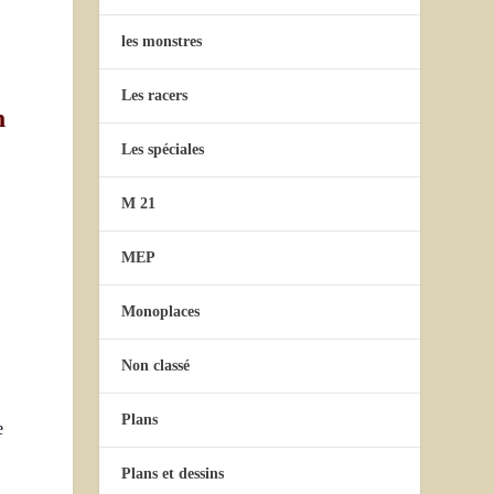
les monstres
Les racers
n
Les spéciales
M 21
MEP
Monoplaces
Non classé
Plans
e
Plans et dessins